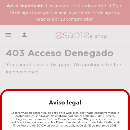
Aviso importante
: Los pedidos realizados entre el 7 y el
16 de agosto se gestionarán a partir del 17 de agosto.
Gracias por su comprensión.


e-shop
403 Acceso Denegado
You cannot access this page. We apologize for the
inconvenience.
Aviso legal
La información contenida en este sitio web está destinada exclusivamente a
profesionales sanitarios, de conformidad con el artículo 21 del Decreto
Legislativo italiano n.º 46, de 24 de febrero de 1997, y sus posteriores
MÉTODOS DE PAGO
modificaciones, así como con las Directrices del Ministerio de Salud italiano de
17 de febrero de 2010 y su posterior actualización de 18 de marzo de 2013.