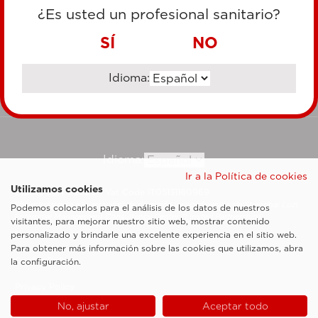
TARJETA DE CRÉDITO
¿Es usted un profesional sanitario?
TRANSFERENCIA BANCARIA
SÍ
NO
Idioma:
Ir al sitio corporativo
Idioma:
Ir a la Política de cookies
Utilizamos cookies
Esaote SpA ©2026 - Vat Code IT05131180969
Sociedad sujeta a la actividad de dirección y coordinación de Shanghai Luzi
Podemos colocarlos para el análisis de los datos de nuestros
Enterprise Management Consultancy Center (Limited Partnership)
visitantes, para mejorar nuestro sitio web, mostrar contenido
Notas legales
personalizado y brindarle una excelente experiencia en el sitio web.
Para obtener más información sobre las cookies que utilizamos, abra
Cookie Policy
la configuración.
Privacy Policy
No, ajustar
Aceptar todo