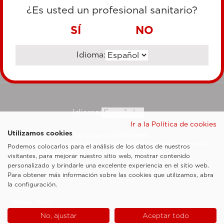
TARJETA DE CRÉDITO
¿Es usted un profesional sanitario?
TRANSFERENCIA BANCARIA
SÍ
NO
Idioma:
Ir al sitio corporativo
Idioma:
Ir a la Política de cookies
Utilizamos cookies
Esaote SpA ©2026 - Vat Code IT05131180969
Sociedad sujeta a la actividad de dirección y coordinación de Shanghai Luzi
Podemos colocarlos para el análisis de los datos de nuestros
Enterprise Management Consultancy Center (Limited Partnership)
visitantes, para mejorar nuestro sitio web, mostrar contenido
Notas legales
personalizado y brindarle una excelente experiencia en el sitio web.
Para obtener más información sobre las cookies que utilizamos, abra
Cookie Policy
la configuración.
Privacy Policy
No, ajustar
Aceptar todo