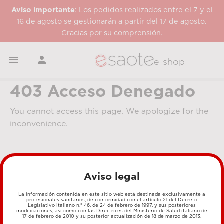
Aviso importante
: Los pedidos realizados entre el 7 y el
16 de agosto se gestionarán a partir del 17 de agosto.
Gracias por su comprensión.


e-shop
403 Acceso Denegado
You cannot access this page. We apologize for the
inconvenience.
Aviso legal
La información contenida en este sitio web está destinada exclusivamente a
profesionales sanitarios, de conformidad con el artículo 21 del Decreto
Legislativo italiano n.º 46, de 24 de febrero de 1997, y sus posteriores
MÉTODOS DE PAGO
modificaciones, así como con las Directrices del Ministerio de Salud italiano de
17 de febrero de 2010 y su posterior actualización de 18 de marzo de 2013.