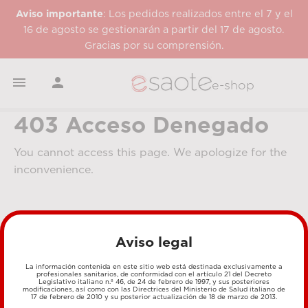
Aviso importante
: Los pedidos realizados entre el 7 y el
16 de agosto se gestionarán a partir del 17 de agosto.
Gracias por su comprensión.


e-shop
403 Acceso Denegado
You cannot access this page. We apologize for the
inconvenience.
Aviso legal
La información contenida en este sitio web está destinada exclusivamente a
profesionales sanitarios, de conformidad con el artículo 21 del Decreto
Legislativo italiano n.º 46, de 24 de febrero de 1997, y sus posteriores
MÉTODOS DE PAGO
modificaciones, así como con las Directrices del Ministerio de Salud italiano de
17 de febrero de 2010 y su posterior actualización de 18 de marzo de 2013.