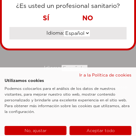
TARJETA DE CRÉDITO
¿Es usted un profesional sanitario?
TRANSFERENCIA BANCARIA
SÍ
NO
Idioma:
Ir al sitio corporativo
Idioma:
Ir a la Política de cookies
Utilizamos cookies
Esaote SpA ©2026 - Vat Code IT05131180969
Sociedad sujeta a la actividad de dirección y coordinación de Shanghai Luzi
Podemos colocarlos para el análisis de los datos de nuestros
Enterprise Management Consultancy Center (Limited Partnership)
visitantes, para mejorar nuestro sitio web, mostrar contenido
Notas legales
personalizado y brindarle una excelente experiencia en el sitio web.
Para obtener más información sobre las cookies que utilizamos, abra
Cookie Policy
la configuración.
Privacy Policy
No, ajustar
Aceptar todo