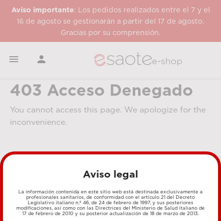
Aviso importante
: Los pedidos realizados entre el 7 y el
16 de agosto se gestionarán a partir del 17 de agosto.
Gracias por su comprensión.


e-shop
403 Acceso Denegado
You cannot access this page. We apologize for the
inconvenience.
Aviso legal
La información contenida en este sitio web está destinada exclusivamente a
profesionales sanitarios, de conformidad con el artículo 21 del Decreto
Legislativo italiano n.º 46, de 24 de febrero de 1997, y sus posteriores
MÉTODOS DE PAGO
modificaciones, así como con las Directrices del Ministerio de Salud italiano de
17 de febrero de 2010 y su posterior actualización de 18 de marzo de 2013.