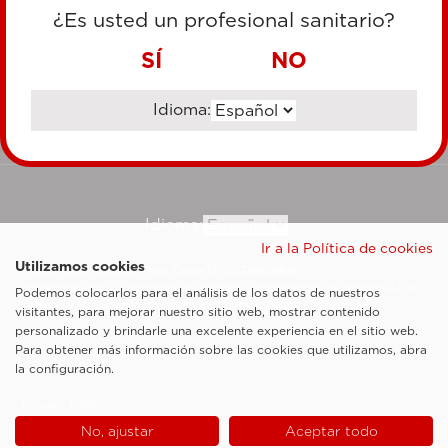
TARJETA DE CRÉDITO
¿Es usted un profesional sanitario?
TRANSFERENCIA BANCARIA
SÍ
NO
Idioma:
Ir al sitio corporativo
Idioma:
Ir a la Política de cookies
Utilizamos cookies
Esaote SpA ©2026 - Vat Code IT05131180969
Sociedad sujeta a la actividad de dirección y coordinación de Shanghai Luzi
Podemos colocarlos para el análisis de los datos de nuestros
Enterprise Management Consultancy Center (Limited Partnership)
visitantes, para mejorar nuestro sitio web, mostrar contenido
Notas legales
personalizado y brindarle una excelente experiencia en el sitio web.
Para obtener más información sobre las cookies que utilizamos, abra
Cookie Policy
la configuración.
Privacy Policy
No, ajustar
Aceptar todo