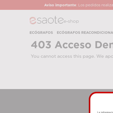
Aviso importante
: Los pedidos realiz
e‑shop
ECÓGRAFOS
ECÓGRAFOS REACONDICION
403 Acceso De
You cannot access this page. We apo
La informaci