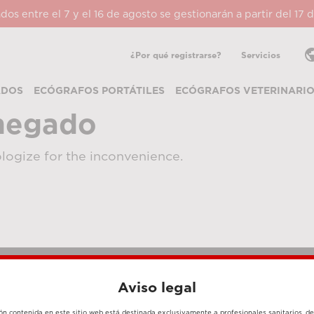
ados entre el 7 y el 16 de agosto se gestionarán a partir del 17
pub
¿Por qué registrarse?
Servicios
ADOS
ECÓGRAFOS PORTÁTILES
ECÓGRAFOS VETERINARI
negado
logize for the inconvenience.
Aviso legal
MÉTODOS DE PAGO
ón contenida en este sitio web está destinada exclusivamente a profesionales sanitarios, d