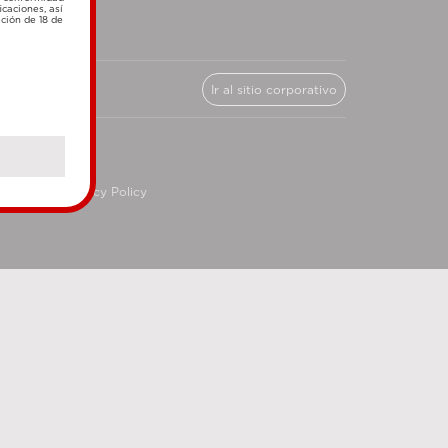
icaciones, así
ación de 18 de
Ir al sitio corporativo
cy
Privacy Policy