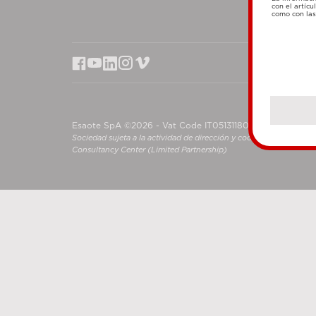
con el artícu
como con las 
Esaote SpA ©2026 - Vat Code IT05131180969
Sociedad sujeta a la actividad de dirección y coordinación de S
Consultancy Center (Limited Partnership)