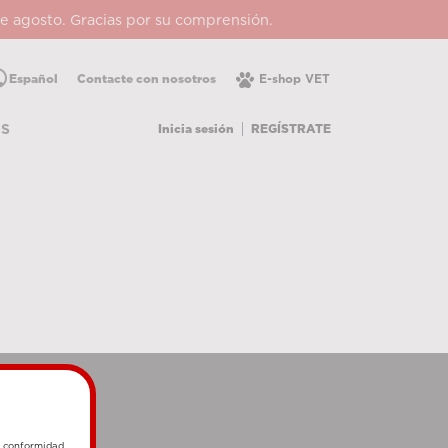
 de agosto. Gracias por su comprensión.
lic
Español
Contacte con nosotros
E-shop VET
Inicia sesión
REGÍSTRATE
OS
e conformidad