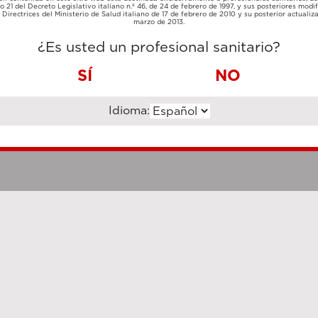
TARJETA
lo 21 del Decreto Legislativo italiano n.º 46, de 24 de febrero de 1997, y sus posteriores modif
TRANSFERENCIA
DE
Directrices del Ministerio de Salud italiano de 17 de febrero de 2010 y su posterior actualiz
BANCARIA
CRÉDITO
marzo de 2013.
¿Es usted un profesional sanitario?
SÍ
NO
Idioma:
Notas legales
Cookie Poli
hanghai Luzi Enterprise Management