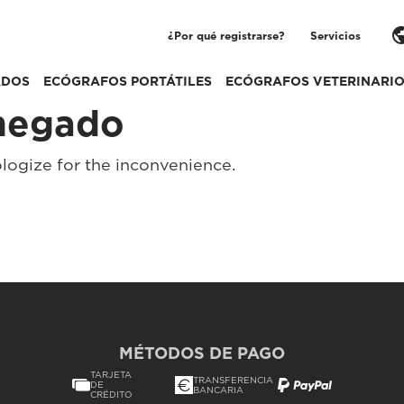
pub
¿Por qué registrarse?
Servicios
ADOS
ECÓGRAFOS PORTÁTILES
ECÓGRAFOS VETERINARI
negado
logize for the inconvenience.
MÉTODOS DE PAGO
TARJETA
TRANSFERENCIA
DE
BANCARIA
CRÉDITO