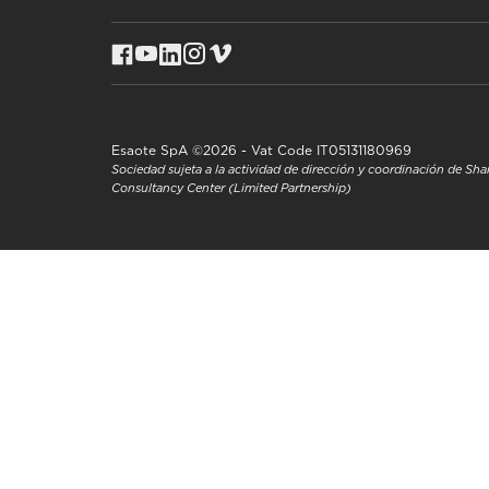
Esaote SpA ©2026 - Vat Code IT05131180969
Sociedad sujeta a la actividad de dirección y coordinación de S
Consultancy Center (Limited Partnership)