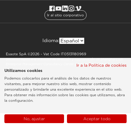
Ir al sitio corporativo
Idioma:
Esaote SpA ©2026 - Vat Code IT05131180969
Sociedad sujeta a la actividad de dirección y coordinación de Shanghai Luzi
Enterprise Management Consultancy Center (Limited Partnership)
Ir a la Política de cookies
Utilizamos cookies
Notas legales
Podemos colocarlos para el análisis de los datos de nuestros
Cookie Policy
visitantes, para mejorar nuestro sitio web, mostrar contenido
personalizado y brindarle una excelente experiencia en el sitio web.
Privacy Policy
Para obtener más información sobre las cookies que utilizamos, abra
la configuración.
No, ajustar
Aceptar todo