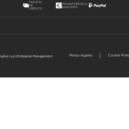
TARJETA
TRANSFERENCIA
DE
BANCARIA
CRÉDITO
Notas legales
Cookie Poli
hanghai Luzi Enterprise Management