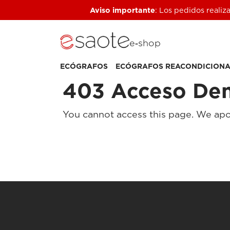
Aviso importante
: Los pedidos realiz
e‑shop
ECÓGRAFOS
ECÓGRAFOS REACONDICION
403 Acceso De
You cannot access this page. We apo