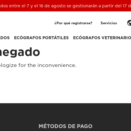
ados entre el 7 y el 16 de agosto se gestionarán a partir del 17
pub
¿Por qué registrarse?
Servicios
ADOS
ECÓGRAFOS PORTÁTILES
ECÓGRAFOS VETERINARI
negado
logize for the inconvenience.
MÉTODOS DE PAGO