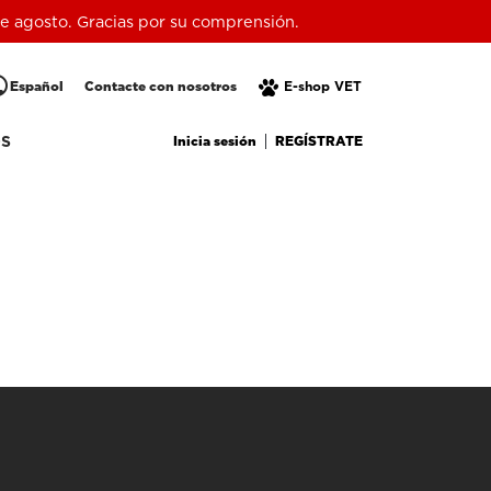
 de agosto. Gracias por su comprensión.
lic
Español
Contacte con nosotros
E-shop VET
Inicia sesión
REGÍSTRATE
OS