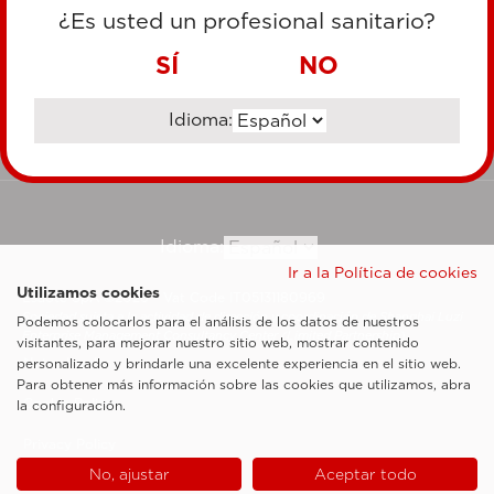
TARJETA DE CRÉDITO
¿Es usted un profesional sanitario?
TRANSFERENCIA BANCARIA
SÍ
NO
Idioma:
Ir al sitio corporativo
Idioma:
Ir a la Política de cookies
Utilizamos cookies
Esaote SpA ©2026 - Vat Code IT05131180969
Sociedad sujeta a la actividad de dirección y coordinación de Shanghai Luzi
Podemos colocarlos para el análisis de los datos de nuestros
Enterprise Management Consultancy Center (Limited Partnership)
visitantes, para mejorar nuestro sitio web, mostrar contenido
Notas legales
personalizado y brindarle una excelente experiencia en el sitio web.
Para obtener más información sobre las cookies que utilizamos, abra
Cookie Policy
la configuración.
Privacy Policy
No, ajustar
Aceptar todo