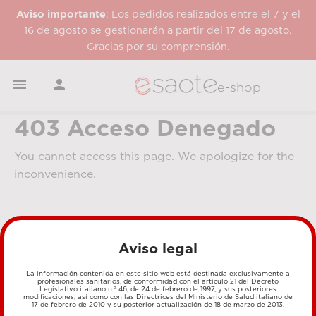
Aviso importante
: Los pedidos realizados entre el 7 y el
16 de agosto se gestionarán a partir del 17 de agosto.
Gracias por su comprensión.


e-shop
403 Acceso Denegado
You cannot access this page. We apologize for the
inconvenience.
Aviso legal
La información contenida en este sitio web está destinada exclusivamente a
profesionales sanitarios, de conformidad con el artículo 21 del Decreto
Legislativo italiano n.º 46, de 24 de febrero de 1997, y sus posteriores
MÉTODOS DE PAGO
modificaciones, así como con las Directrices del Ministerio de Salud italiano de
17 de febrero de 2010 y su posterior actualización de 18 de marzo de 2013.