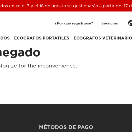
ados entre el 7 y el 16 de agosto se gestionarán a partir del 17
pub
¿Por qué registrarse?
Servicios
ADOS
ECÓGRAFOS PORTÁTILES
ECÓGRAFOS VETERINARI
negado
logize for the inconvenience.
MÉTODOS DE PAGO