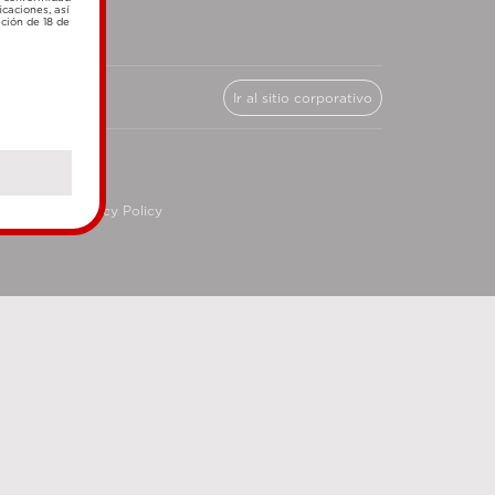
icaciones, así
ación de 18 de
Ir al sitio corporativo
cy
Privacy Policy