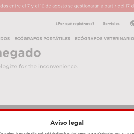
ados entre el 7 y el 16 de agosto se gestionarán a partir del 17
pub
¿Por qué registrarse?
Servicios
ADOS
ECÓGRAFOS PORTÁTILES
ECÓGRAFOS VETERINARI
negado
logize for the inconvenience.
Aviso legal
MÉTODOS DE PAGO
ón contenida en este sitio web está destinada exclusivamente a profesionales sanitarios, d