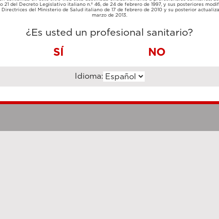
TARJETA
lo 21 del Decreto Legislativo italiano n.º 46, de 24 de febrero de 1997, y sus posteriores modif
TRANSFERENCIA
DE
Directrices del Ministerio de Salud italiano de 17 de febrero de 2010 y su posterior actualiz
BANCARIA
CRÉDITO
marzo de 2013.
¿Es usted un profesional sanitario?
SÍ
NO
Idioma:
Notas legales
Cookie Poli
hanghai Luzi Enterprise Management