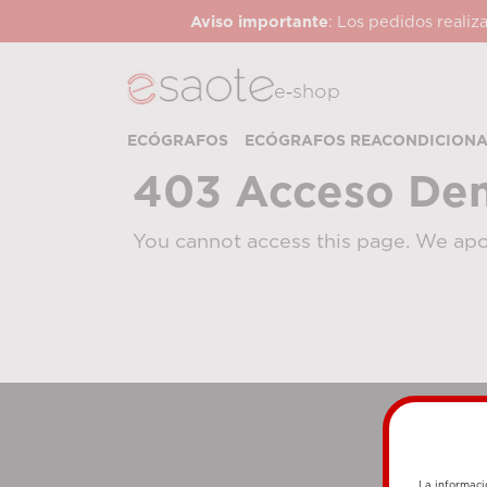
Aviso importante
: Los pedidos realiz
e‑shop
ECÓGRAFOS
ECÓGRAFOS REACONDICION
403 Acceso De
You cannot access this page. We apo
La informaci