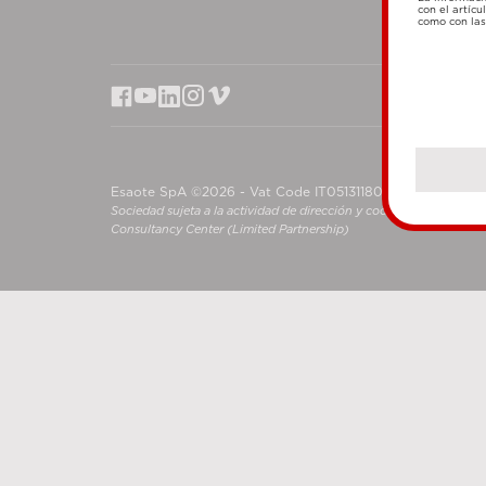
con el artícu
como con las 
Esaote SpA ©2026 - Vat Code IT05131180969
Sociedad sujeta a la actividad de dirección y coordinación de S
Consultancy Center (Limited Partnership)