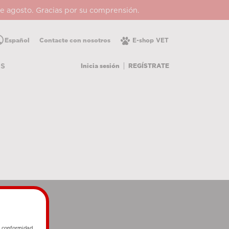
 de agosto. Gracias por su comprensión.
lic
Español
Contacte con nosotros
E-shop VET
Inicia sesión
REGÍSTRATE
OS
e conformidad