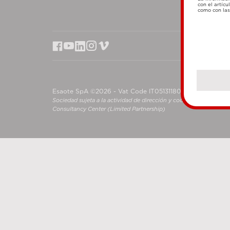
con el artícu
como con las 
Esaote SpA ©2026 - Vat Code IT05131180969
Sociedad sujeta a la actividad de dirección y coordinación de S
Consultancy Center (Limited Partnership)