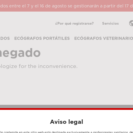
ados entre el 7 y el 16 de agosto se gestionarán a partir del 17
pub
¿Por qué registrarse?
Servicios
ADOS
ECÓGRAFOS PORTÁTILES
ECÓGRAFOS VETERINARI
negado
logize for the inconvenience.
Aviso legal
MÉTODOS DE PAGO
ón contenida en este sitio web está destinada exclusivamente a profesionales sanitarios, d