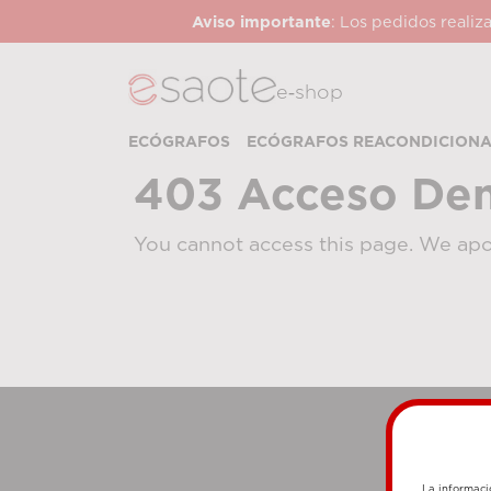
Aviso importante
: Los pedidos realiz
e‑shop
ECÓGRAFOS
ECÓGRAFOS REACONDICION
403 Acceso De
You cannot access this page. We apo
La informaci