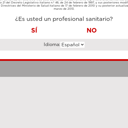
TARJETA
lo 21 del Decreto Legislativo italiano n.º 46, de 24 de febrero de 1997, y sus posteriores modif
TRANSFERENCIA
DE
Directrices del Ministerio de Salud italiano de 17 de febrero de 2010 y su posterior actualiz
BANCARIA
CRÉDITO
marzo de 2013.
¿Es usted un profesional sanitario?
SÍ
NO
Idioma:
Notas legales
Cookie Poli
hanghai Luzi Enterprise Management