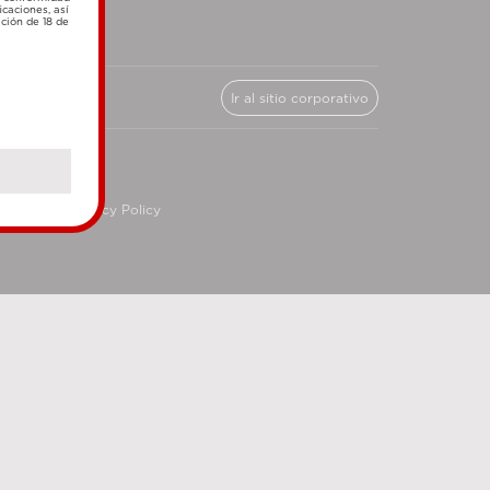
icaciones, así
ación de 18 de
Ir al sitio corporativo
cy
Privacy Policy