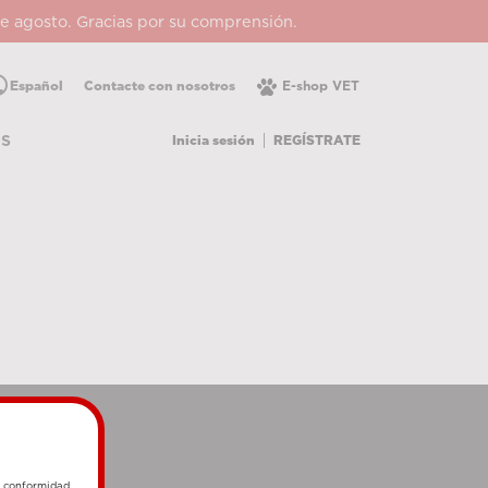
 de agosto. Gracias por su comprensión.
lic
Español
Contacte con nosotros
E-shop VET
Inicia sesión
REGÍSTRATE
OS
e conformidad