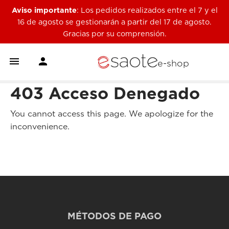
Aviso importante
: Los pedidos realizados entre el 7 y el
16 de agosto se gestionarán a partir del 17 de agosto.
Gracias por su comprensión.


e-shop
403 Acceso Denegado
You cannot access this page. We apologize for the
inconvenience.
MÉTODOS DE PAGO