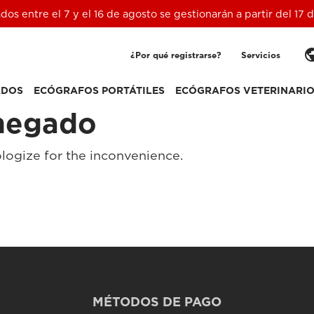
ados entre el 7 y el 16 de agosto se gestionarán a partir del 17
pub
¿Por qué registrarse?
Servicios
ADOS
ECÓGRAFOS PORTÁTILES
ECÓGRAFOS VETERINARI
negado
logize for the inconvenience.
MÉTODOS DE PAGO