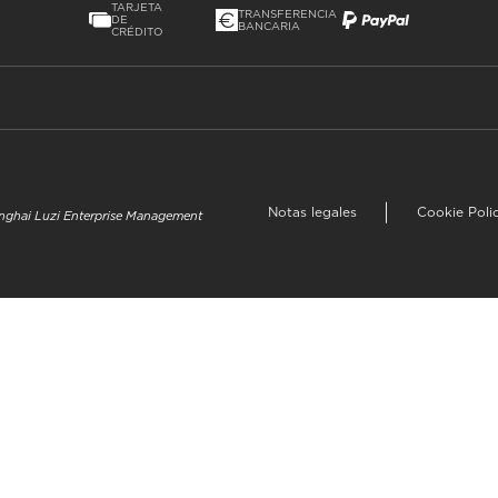
TARJETA
TRANSFERENCIA
DE
BANCARIA
CRÉDITO
Notas legales
Cookie Poli
hanghai Luzi Enterprise Management