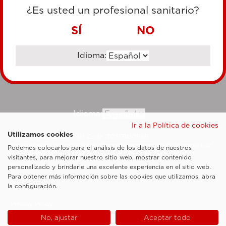
TARJETA DE CRÉDITO
¿Es usted un profesional sanitario?
TRANSFERENCIA BANCARIA
SÍ
NO
Idioma:
Ir al sitio corporativo
Idioma:
Ir a la Política de cookies
Utilizamos cookies
Esaote SpA ©2026 - Vat Code IT05131180969
Sociedad sujeta a la actividad de dirección y coordinación de Shanghai Luzi
Podemos colocarlos para el análisis de los datos de nuestros
Enterprise Management Consultancy Center (Limited Partnership)
visitantes, para mejorar nuestro sitio web, mostrar contenido
Notas legales
personalizado y brindarle una excelente experiencia en el sitio web.
Para obtener más información sobre las cookies que utilizamos, abra
Cookie Policy
la configuración.
Privacy Policy
No, ajustar
Aceptar todo