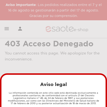
Aviso importante
: Los pedidos realizados entre el 7 y el
16 de agosto se gestionarán a partir del 17 de agosto.
Gracias por su comprensión.


e-shop
403 Acceso Denegado
You cannot access this page. We apologize for the
inconvenience.
Aviso legal
La información contenida en este sitio web está destinada exclusivamente a
profesionales sanitarios, de conformidad con el artículo 21 del Decreto
Legislativo italiano n.º 46, de 24 de febrero de 1997, y sus posteriores
MÉTODOS DE PAGO
modificaciones, así como con las Directrices del Ministerio de Salud italiano de
17 de febrero de 2010 y su posterior actualización de 18 de marzo de 2013.