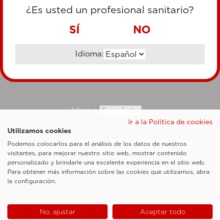
TARJETA DE CRÉDITO
¿Es usted un profesional sanitario?
TRANSFERENCIA BANCARIA
SÍ
NO
Idioma:
Ir al sitio corporativo
Idioma:
Ir a la Política de cookies
Utilizamos cookies
Esaote SpA ©2026 - Vat Code IT05131180969
Sociedad sujeta a la actividad de dirección y coordinación de Shanghai Luzi
Podemos colocarlos para el análisis de los datos de nuestros
Enterprise Management Consultancy Center (Limited Partnership)
visitantes, para mejorar nuestro sitio web, mostrar contenido
Notas legales
personalizado y brindarle una excelente experiencia en el sitio web.
Para obtener más información sobre las cookies que utilizamos, abra
Cookie Policy
la configuración.
Privacy Policy
No, ajustar
Aceptar todo