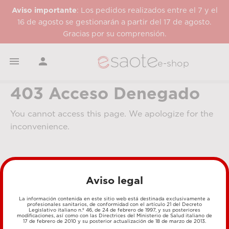
Aviso importante
: Los pedidos realizados entre el 7 y el
16 de agosto se gestionarán a partir del 17 de agosto.
Gracias por su comprensión.


e-shop
403 Acceso Denegado
You cannot access this page. We apologize for the
inconvenience.
Aviso legal
La información contenida en este sitio web está destinada exclusivamente a
profesionales sanitarios, de conformidad con el artículo 21 del Decreto
Legislativo italiano n.º 46, de 24 de febrero de 1997, y sus posteriores
MÉTODOS DE PAGO
modificaciones, así como con las Directrices del Ministerio de Salud italiano de
17 de febrero de 2010 y su posterior actualización de 18 de marzo de 2013.