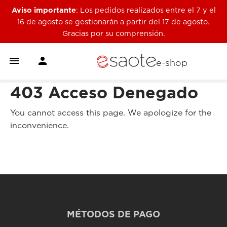
Aviso importante
: Los pedidos realizados entre el 7 y el
16 de agosto se gestionarán a partir del 17 de agosto.
Gracias por su comprensión.


e-shop
403 Acceso Denegado
You cannot access this page. We apologize for the
inconvenience.
MÉTODOS DE PAGO