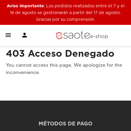
Aviso importante
: Los pedidos realizados entre el 7 y el
16 de agosto se gestionarán a partir del 17 de agosto.
Gracias por su comprensión.


e-shop
403 Acceso Denegado
You cannot access this page. We apologize for the
inconvenience.
MÉTODOS DE PAGO