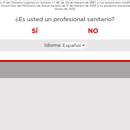
TARJETA
lo 21 del Decreto Legislativo italiano n.º 46, de 24 de febrero de 1997, y sus posteriores modif
TRANSFERENCIA
DE
Directrices del Ministerio de Salud italiano de 17 de febrero de 2010 y su posterior actualiz
BANCARIA
CRÉDITO
marzo de 2013.
¿Es usted un profesional sanitario?
SÍ
NO
Idioma:
Notas legales
Cookie Poli
hanghai Luzi Enterprise Management