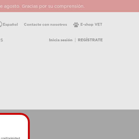
 de agosto. Gracias por su comprensión.
lic
Español
Contacte con nosotros
E-shop VET
Inicia sesión
REGÍSTRATE
OS
e conformidad