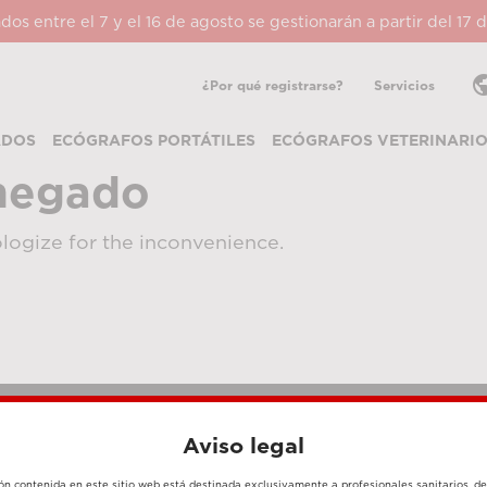
ados entre el 7 y el 16 de agosto se gestionarán a partir del 17
pub
¿Por qué registrarse?
Servicios
ADOS
ECÓGRAFOS PORTÁTILES
ECÓGRAFOS VETERINARI
negado
logize for the inconvenience.
Aviso legal
MÉTODOS DE PAGO
ón contenida en este sitio web está destinada exclusivamente a profesionales sanitarios, d