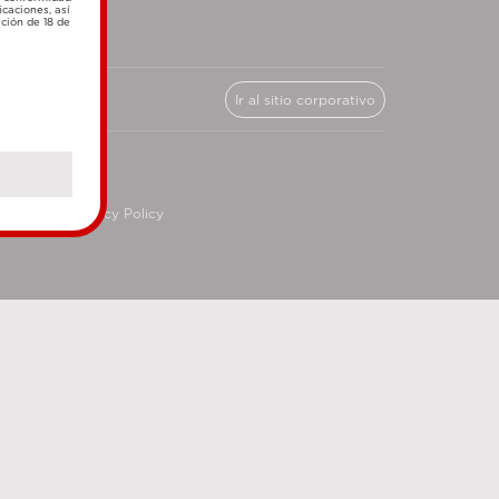
icaciones, así
ación de 18 de
Ir al sitio corporativo
cy
Privacy Policy