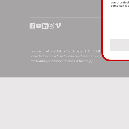
con el artícu
como con las 
Esaote SpA ©2026 - Vat Code IT05131180969
Sociedad sujeta a la actividad de dirección y coordinación de S
Consultancy Center (Limited Partnership)