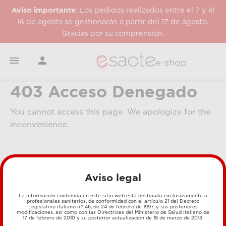
Aviso importante
: Los pedidos realizados entre el 7 y el
16 de agosto se gestionarán a partir del 17 de agosto.
Gracias por su comprensión.


e-shop
403 Acceso Denegado
You cannot access this page. We apologize for the
inconvenience.
Aviso legal
La información contenida en este sitio web está destinada exclusivamente a
profesionales sanitarios, de conformidad con el artículo 21 del Decreto
Legislativo italiano n.º 46, de 24 de febrero de 1997, y sus posteriores
MÉTODOS DE PAGO
modificaciones, así como con las Directrices del Ministerio de Salud italiano de
17 de febrero de 2010 y su posterior actualización de 18 de marzo de 2013.