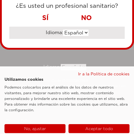
TARJETA DE CRÉDITO
¿Es usted un profesional sanitario?
TRANSFERENCIA BANCARIA
SÍ
NO
Idioma:
Ir al sitio corporativo
Idioma:
Ir a la Política de cookies
Utilizamos cookies
Esaote SpA ©2026 - Vat Code IT05131180969
Sociedad sujeta a la actividad de dirección y coordinación de Shanghai Luzi
Podemos colocarlos para el análisis de los datos de nuestros
Enterprise Management Consultancy Center (Limited Partnership)
visitantes, para mejorar nuestro sitio web, mostrar contenido
Notas legales
personalizado y brindarle una excelente experiencia en el sitio web.
Para obtener más información sobre las cookies que utilizamos, abra
Cookie Policy
la configuración.
Privacy Policy
No, ajustar
Aceptar todo