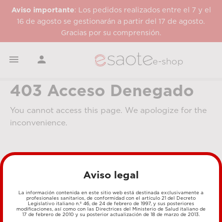
Aviso importante
: Los pedidos realizados entre el 7 y el
16 de agosto se gestionarán a partir del 17 de agosto.
Gracias por su comprensión.


e-shop
403 Acceso Denegado
You cannot access this page. We apologize for the
inconvenience.
Aviso legal
La información contenida en este sitio web está destinada exclusivamente a
profesionales sanitarios, de conformidad con el artículo 21 del Decreto
Legislativo italiano n.º 46, de 24 de febrero de 1997, y sus posteriores
MÉTODOS DE PAGO
modificaciones, así como con las Directrices del Ministerio de Salud italiano de
17 de febrero de 2010 y su posterior actualización de 18 de marzo de 2013.