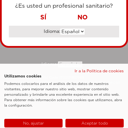
TARJETA DE CRÉDITO
¿Es usted un profesional sanitario?
TRANSFERENCIA BANCARIA
SÍ
NO
Idioma:
Ir al sitio corporativo
Idioma:
Ir a la Política de cookies
Utilizamos cookies
Esaote SpA ©2026 - Vat Code IT05131180969
Sociedad sujeta a la actividad de dirección y coordinación de Shanghai Luzi
Podemos colocarlos para el análisis de los datos de nuestros
Enterprise Management Consultancy Center (Limited Partnership)
visitantes, para mejorar nuestro sitio web, mostrar contenido
Notas legales
personalizado y brindarle una excelente experiencia en el sitio web.
Para obtener más información sobre las cookies que utilizamos, abra
Cookie Policy
la configuración.
Privacy Policy
No, ajustar
Aceptar todo