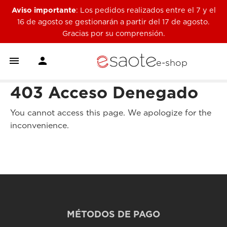
Aviso importante
: Los pedidos realizados entre el 7 y el
16 de agosto se gestionarán a partir del 17 de agosto.
Gracias por su comprensión.


e-shop
403 Acceso Denegado
You cannot access this page. We apologize for the
inconvenience.
MÉTODOS DE PAGO