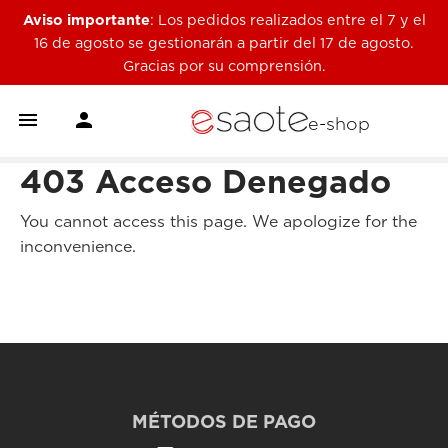
Aviso importante
: Los pedidos realizados entre el 7 y el
16 de agosto se gestionarán a partir del 17 de agosto.
Gracias por su comprensión.


e-shop
403 Acceso Denegado
You cannot access this page. We apologize for the
inconvenience.
MÉTODOS DE PAGO