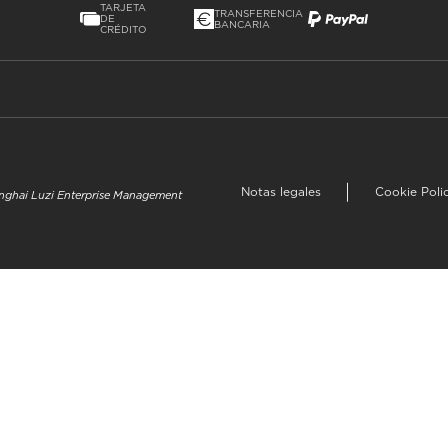
TARJETA
TRANSFERENCIA
DE
BANCARIA
CRÉDITO
Notas legales
Cookie Poli
hanghai Luzi Enterprise Management