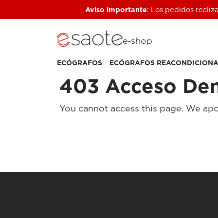
Aviso importante
: Los pedidos realiz
e‑shop
ECÓGRAFOS
ECÓGRAFOS REACONDICION
403 Acceso De
You cannot access this page. We apo