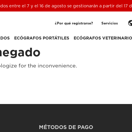
ados entre el 7 y el 16 de agosto se gestionarán a partir del 17
pub
¿Por qué registrarse?
Servicios
ADOS
ECÓGRAFOS PORTÁTILES
ECÓGRAFOS VETERINARI
negado
logize for the inconvenience.
MÉTODOS DE PAGO