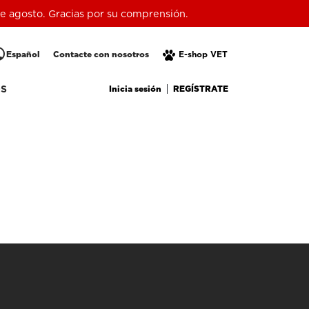
 de agosto. Gracias por su comprensión.
lic
Español
Contacte con nosotros
E-shop VET
Inicia sesión
REGÍSTRATE
OS