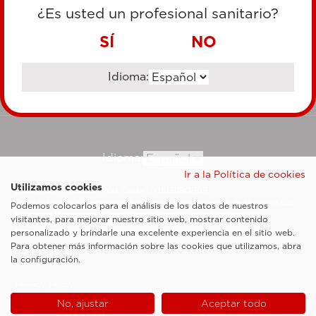
TARJETA DE CRÉDITO
¿Es usted un profesional sanitario?
TRANSFERENCIA BANCARIA
SÍ
NO
Idioma:
Ir al sitio corporativo
Idioma:
Ir a la Política de cookies
Utilizamos cookies
Esaote SpA ©2026 - Vat Code IT05131180969
Sociedad sujeta a la actividad de dirección y coordinación de Shanghai Luzi
Podemos colocarlos para el análisis de los datos de nuestros
Enterprise Management Consultancy Center (Limited Partnership)
visitantes, para mejorar nuestro sitio web, mostrar contenido
Notas legales
personalizado y brindarle una excelente experiencia en el sitio web.
Para obtener más información sobre las cookies que utilizamos, abra
Cookie Policy
la configuración.
Privacy Policy
No, ajustar
Aceptar todo