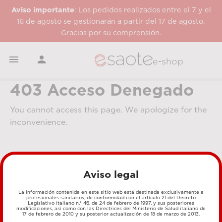
Aviso importante
: Los pedidos realizados entre el 7 y el
16 de agosto se gestionarán a partir del 17 de agosto.
Gracias por su comprensión.


e-shop
403 Acceso Denegado
You cannot access this page. We apologize for the
inconvenience.
Aviso legal
La información contenida en este sitio web está destinada exclusivamente a
profesionales sanitarios, de conformidad con el artículo 21 del Decreto
Legislativo italiano n.º 46, de 24 de febrero de 1997, y sus posteriores
MÉTODOS DE PAGO
modificaciones, así como con las Directrices del Ministerio de Salud italiano de
17 de febrero de 2010 y su posterior actualización de 18 de marzo de 2013.