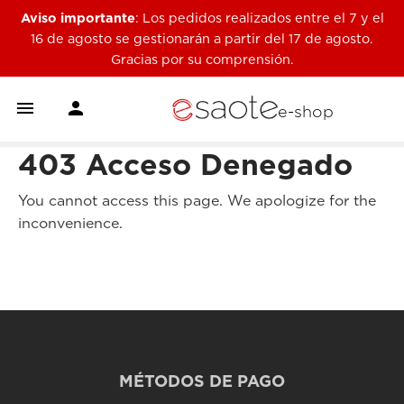
Aviso importante
: Los pedidos realizados entre el 7 y el
16 de agosto se gestionarán a partir del 17 de agosto.
Gracias por su comprensión.


e-shop
403 Acceso Denegado
You cannot access this page. We apologize for the
inconvenience.
MÉTODOS DE PAGO