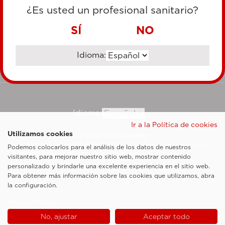
TARJETA DE CRÉDITO
¿Es usted un profesional sanitario?
TRANSFERENCIA BANCARIA
SÍ
NO
Idioma:
Ir al sitio corporativo
Idioma:
Ir a la Política de cookies
Utilizamos cookies
Esaote SpA ©2026 - Vat Code IT05131180969
Sociedad sujeta a la actividad de dirección y coordinación de Shanghai Luzi
Podemos colocarlos para el análisis de los datos de nuestros
Enterprise Management Consultancy Center (Limited Partnership)
visitantes, para mejorar nuestro sitio web, mostrar contenido
Notas legales
personalizado y brindarle una excelente experiencia en el sitio web.
Para obtener más información sobre las cookies que utilizamos, abra
Cookie Policy
la configuración.
Privacy Policy
No, ajustar
Aceptar todo