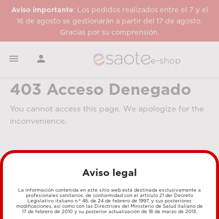
Aviso importante
: Los pedidos realizados entre el 7 y el
16 de agosto se gestionarán a partir del 17 de agosto.
Gracias por su comprensión.


e-shop
403 Acceso Denegado
You cannot access this page. We apologize for the
inconvenience.
Aviso legal
La información contenida en este sitio web está destinada exclusivamente a
profesionales sanitarios, de conformidad con el artículo 21 del Decreto
Legislativo italiano n.º 46, de 24 de febrero de 1997, y sus posteriores
MÉTODOS DE PAGO
modificaciones, así como con las Directrices del Ministerio de Salud italiano de
17 de febrero de 2010 y su posterior actualización de 18 de marzo de 2013.