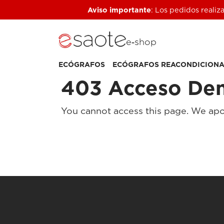
Aviso importante
: Los pedidos realiz
e‑shop
ECÓGRAFOS
ECÓGRAFOS REACONDICION
403 Acceso De
You cannot access this page. We apo