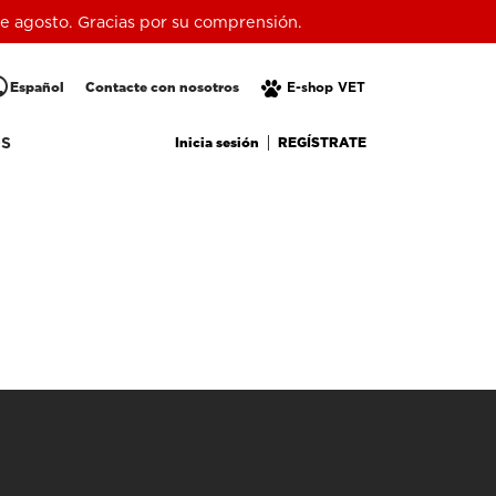
 de agosto. Gracias por su comprensión.
lic
Español
Contacte con nosotros
E-shop VET
Inicia sesión
REGÍSTRATE
OS