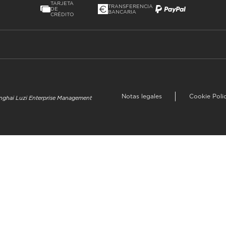
TARJETA
TRANSFERENCIA
DE
BANCARIA
CRÉDITO
Notas legales
Cookie Poli
hanghai Luzi Enterprise Management