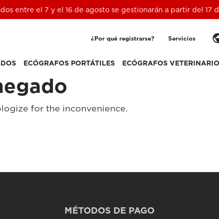
ados entre el 7 y el 16 de agosto se gestionarán a partir del 17
pub
¿Por qué registrarse?
Servicios
ADOS
ECÓGRAFOS PORTÁTILES
ECÓGRAFOS VETERINARI
negado
logize for the inconvenience.
MÉTODOS DE PAGO