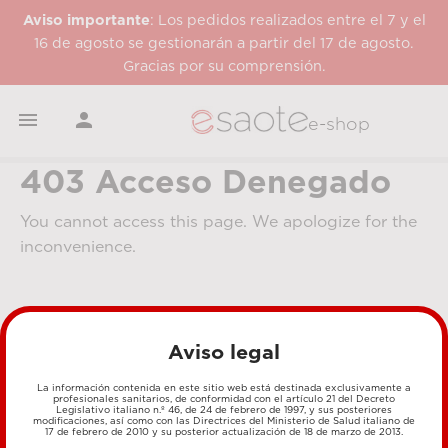
Aviso importante
: Los pedidos realizados entre el 7 y el
16 de agosto se gestionarán a partir del 17 de agosto.
Gracias por su comprensión.


e-shop
403 Acceso Denegado
You cannot access this page. We apologize for the
inconvenience.
Aviso legal
La información contenida en este sitio web está destinada exclusivamente a
profesionales sanitarios, de conformidad con el artículo 21 del Decreto
Legislativo italiano n.º 46, de 24 de febrero de 1997, y sus posteriores
MÉTODOS DE PAGO
modificaciones, así como con las Directrices del Ministerio de Salud italiano de
17 de febrero de 2010 y su posterior actualización de 18 de marzo de 2013.