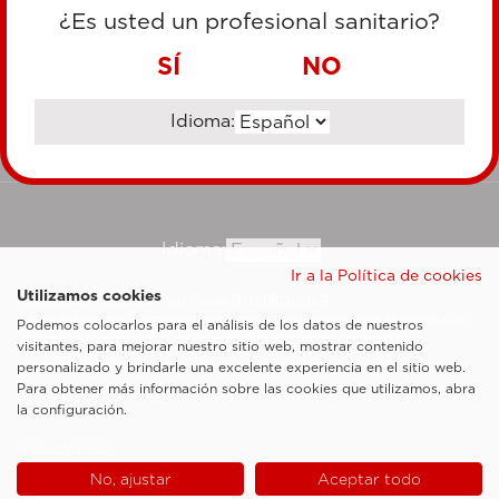
TARJETA DE CRÉDITO
¿Es usted un profesional sanitario?
TRANSFERENCIA BANCARIA
SÍ
NO
Idioma:
Ir al sitio corporativo
Idioma:
Ir a la Política de cookies
Utilizamos cookies
Esaote SpA ©2026 - Vat Code IT05131180969
Sociedad sujeta a la actividad de dirección y coordinación de Shanghai Luzi
Podemos colocarlos para el análisis de los datos de nuestros
Enterprise Management Consultancy Center (Limited Partnership)
visitantes, para mejorar nuestro sitio web, mostrar contenido
Notas legales
personalizado y brindarle una excelente experiencia en el sitio web.
Para obtener más información sobre las cookies que utilizamos, abra
Cookie Policy
la configuración.
Privacy Policy
No, ajustar
Aceptar todo