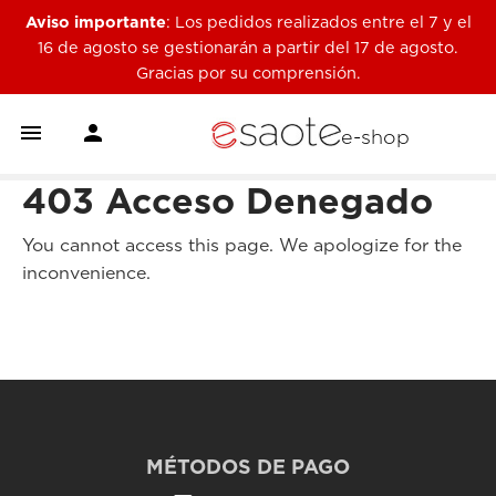
Aviso importante
: Los pedidos realizados entre el 7 y el
16 de agosto se gestionarán a partir del 17 de agosto.
Gracias por su comprensión.


e-shop
403 Acceso Denegado
You cannot access this page. We apologize for the
inconvenience.
MÉTODOS DE PAGO