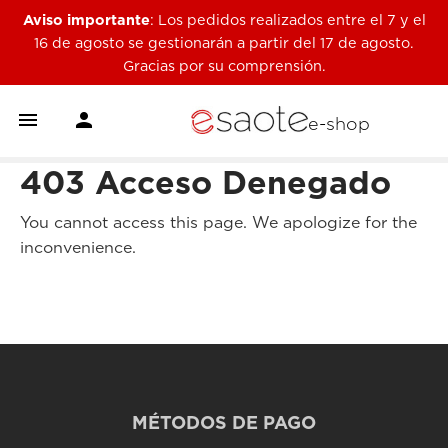
Aviso importante
: Los pedidos realizados entre el 7 y el
16 de agosto se gestionarán a partir del 17 de agosto.
Gracias por su comprensión.


e-shop
403 Acceso Denegado
You cannot access this page. We apologize for the
inconvenience.
MÉTODOS DE PAGO