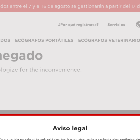
ados entre el 7 y el 16 de agosto se gestionarán a partir del 17
pub
¿Por qué registrarse?
Servicios
ADOS
ECÓGRAFOS PORTÁTILES
ECÓGRAFOS VETERINARI
negado
logize for the inconvenience.
Aviso legal
MÉTODOS DE PAGO
ón contenida en este sitio web está destinada exclusivamente a profesionales sanitarios, d