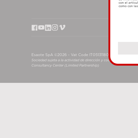
con el artícu
como con las 
Esaote SpA ©2026 - Vat Code IT05131180969
Sociedad sujeta a la actividad de dirección y coordinación de S
Consultancy Center (Limited Partnership)