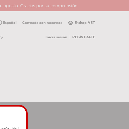
 de agosto. Gracias por su comprensión.
lic
Español
Contacte con nosotros
E-shop VET
Inicia sesión
REGÍSTRATE
OS
e conformidad