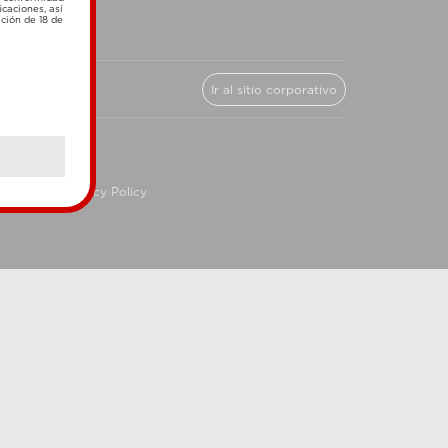
icaciones, así
ación de 18 de
Ir al sitio corporativo
cy
Privacy Policy