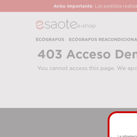
Aviso importante
: Los pedidos realiz
e‑shop
ECÓGRAFOS
ECÓGRAFOS REACONDICION
403 Acceso De
You cannot access this page. We apo
La informaci