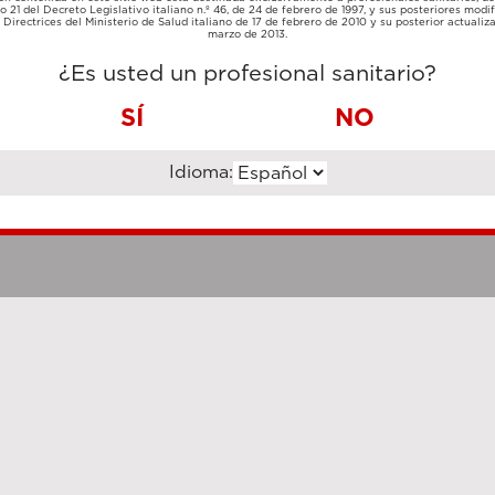
TARJETA
lo 21 del Decreto Legislativo italiano n.º 46, de 24 de febrero de 1997, y sus posteriores modif
TRANSFERENCIA
DE
Directrices del Ministerio de Salud italiano de 17 de febrero de 2010 y su posterior actualiz
BANCARIA
CRÉDITO
marzo de 2013.
¿Es usted un profesional sanitario?
SÍ
NO
Idioma:
Notas legales
Cookie Poli
hanghai Luzi Enterprise Management