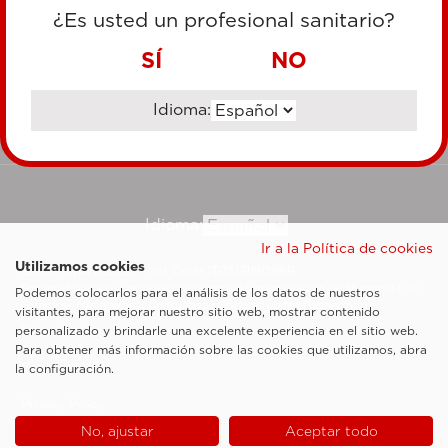
TARJETA DE CRÉDITO
¿Es usted un profesional sanitario?
TRANSFERENCIA BANCARIA
SÍ
NO
Idioma:
Ir al sitio corporativo
Idioma:
Ir a la Política de cookies
Utilizamos cookies
Esaote SpA ©2026 - Vat Code IT05131180969
Sociedad sujeta a la actividad de dirección y coordinación de Shanghai Luzi
Podemos colocarlos para el análisis de los datos de nuestros
Enterprise Management Consultancy Center (Limited Partnership)
visitantes, para mejorar nuestro sitio web, mostrar contenido
Notas legales
personalizado y brindarle una excelente experiencia en el sitio web.
Para obtener más información sobre las cookies que utilizamos, abra
Cookie Policy
la configuración.
Privacy Policy
No, ajustar
Aceptar todo