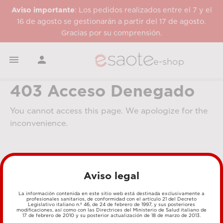
Aviso importante
: Los pedidos realizados entre el 7 y el
16 de agosto se gestionarán a partir del 17 de agosto.
Gracias por su comprensión.


e-shop
403 Acceso Denegado
You cannot access this page. We apologize for the
inconvenience.
Aviso legal
La información contenida en este sitio web está destinada exclusivamente a
profesionales sanitarios, de conformidad con el artículo 21 del Decreto
Legislativo italiano n.º 46, de 24 de febrero de 1997, y sus posteriores
MÉTODOS DE PAGO
modificaciones, así como con las Directrices del Ministerio de Salud italiano de
17 de febrero de 2010 y su posterior actualización de 18 de marzo de 2013.