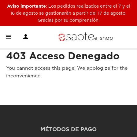
Aviso importante
: Los pedidos realizados entre el 7 y el
16 de agosto se gestionarán a partir del 17 de agosto.
Gracias por su comprensión.


e-shop
403 Acceso Denegado
You cannot access this page. We apologize for the
inconvenience.
MÉTODOS DE PAGO