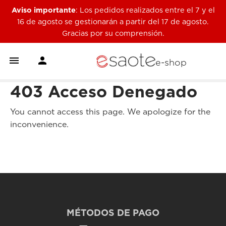
Aviso importante
: Los pedidos realizados entre el 7 y el
16 de agosto se gestionarán a partir del 17 de agosto.
Gracias por su comprensión.


e-shop
403 Acceso Denegado
You cannot access this page. We apologize for the
inconvenience.
MÉTODOS DE PAGO