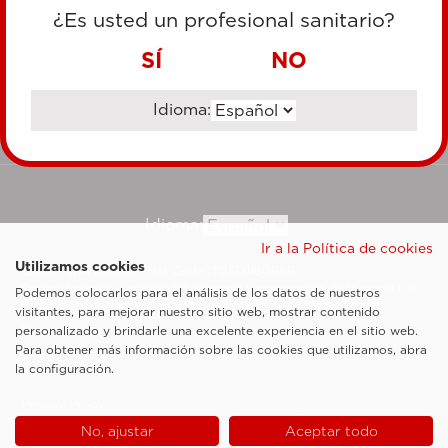
TARJETA DE CRÉDITO
¿Es usted un profesional sanitario?
TRANSFERENCIA BANCARIA
SÍ
NO
Idioma:
Ir al sitio corporativo
Idioma:
Ir a la Política de cookies
Utilizamos cookies
Esaote SpA ©2026 - Vat Code IT05131180969
Sociedad sujeta a la actividad de dirección y coordinación de Shanghai Luzi
Podemos colocarlos para el análisis de los datos de nuestros
Enterprise Management Consultancy Center (Limited Partnership)
visitantes, para mejorar nuestro sitio web, mostrar contenido
Notas legales
personalizado y brindarle una excelente experiencia en el sitio web.
Para obtener más información sobre las cookies que utilizamos, abra
Cookie Policy
la configuración.
Privacy Policy
No, ajustar
Aceptar todo