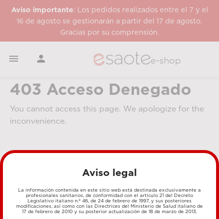
Aviso importante
: Los pedidos realizados entre el 7 y el
16 de agosto se gestionarán a partir del 17 de agosto.
Gracias por su comprensión.


e-shop
403 Acceso Denegado
You cannot access this page. We apologize for the
inconvenience.
Aviso legal
La información contenida en este sitio web está destinada exclusivamente a
profesionales sanitarios, de conformidad con el artículo 21 del Decreto
Legislativo italiano n.º 46, de 24 de febrero de 1997, y sus posteriores
MÉTODOS DE PAGO
modificaciones, así como con las Directrices del Ministerio de Salud italiano de
17 de febrero de 2010 y su posterior actualización de 18 de marzo de 2013.