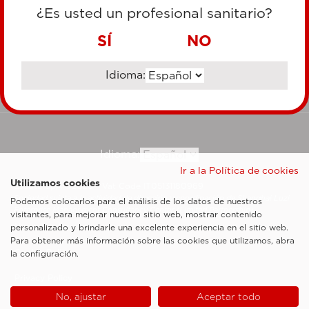
TARJETA DE CRÉDITO
¿Es usted un profesional sanitario?
TRANSFERENCIA BANCARIA
SÍ
NO
Idioma:
Ir al sitio corporativo
Idioma:
Ir a la Política de cookies
Utilizamos cookies
Esaote SpA ©2026 - Vat Code IT05131180969
Sociedad sujeta a la actividad de dirección y coordinación de Shanghai Luzi
Podemos colocarlos para el análisis de los datos de nuestros
Enterprise Management Consultancy Center (Limited Partnership)
visitantes, para mejorar nuestro sitio web, mostrar contenido
Notas legales
personalizado y brindarle una excelente experiencia en el sitio web.
Para obtener más información sobre las cookies que utilizamos, abra
Cookie Policy
la configuración.
Privacy Policy
No, ajustar
Aceptar todo