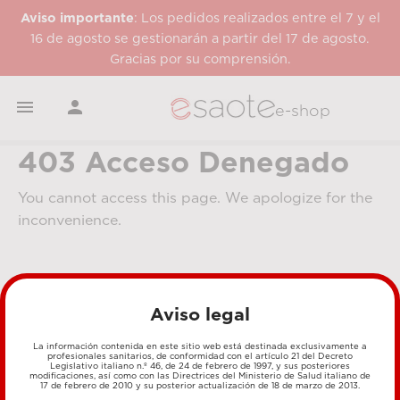
Aviso importante
: Los pedidos realizados entre el 7 y el
16 de agosto se gestionarán a partir del 17 de agosto.
Gracias por su comprensión.


e-shop
403 Acceso Denegado
You cannot access this page. We apologize for the
inconvenience.
Aviso legal
La información contenida en este sitio web está destinada exclusivamente a
profesionales sanitarios, de conformidad con el artículo 21 del Decreto
Legislativo italiano n.º 46, de 24 de febrero de 1997, y sus posteriores
MÉTODOS DE PAGO
modificaciones, así como con las Directrices del Ministerio de Salud italiano de
17 de febrero de 2010 y su posterior actualización de 18 de marzo de 2013.