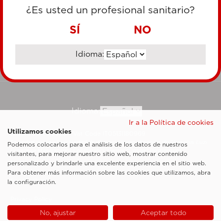
TARJETA DE CRÉDITO
¿Es usted un profesional sanitario?
TRANSFERENCIA BANCARIA
SÍ
NO
Idioma:
Ir al sitio corporativo
Idioma:
Ir a la Política de cookies
Utilizamos cookies
Esaote SpA ©2026 - Vat Code IT05131180969
Sociedad sujeta a la actividad de dirección y coordinación de Shanghai Luzi
Podemos colocarlos para el análisis de los datos de nuestros
Enterprise Management Consultancy Center (Limited Partnership)
visitantes, para mejorar nuestro sitio web, mostrar contenido
Notas legales
personalizado y brindarle una excelente experiencia en el sitio web.
Para obtener más información sobre las cookies que utilizamos, abra
Cookie Policy
la configuración.
Privacy Policy
No, ajustar
Aceptar todo