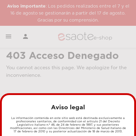
Aviso importante
: Los pedidos realizados entre el 7 y el
16 de agosto se gestionarán a partir del 17 de agosto.
Gracias por su comprensión.


e-shop
403 Acceso Denegado
You cannot access this page. We apologize for the
inconvenience.
Aviso legal
La información contenida en este sitio web está destinada exclusivamente a
profesionales sanitarios, de conformidad con el artículo 21 del Decreto
Legislativo italiano n.º 46, de 24 de febrero de 1997, y sus posteriores
MÉTODOS DE PAGO
modificaciones, así como con las Directrices del Ministerio de Salud italiano de
17 de febrero de 2010 y su posterior actualización de 18 de marzo de 2013.