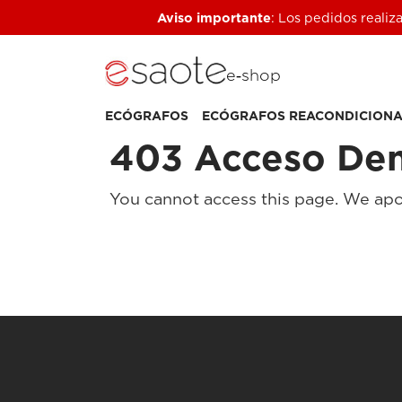
Aviso importante
: Los pedidos realiz
e‑shop
ECÓGRAFOS
ECÓGRAFOS REACONDICION
403 Acceso De
You cannot access this page. We apo