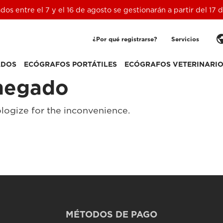
ados entre el 7 y el 16 de agosto se gestionarán a partir del 17
pub
¿Por qué registrarse?
Servicios
ADOS
ECÓGRAFOS PORTÁTILES
ECÓGRAFOS VETERINARI
negado
logize for the inconvenience.
MÉTODOS DE PAGO