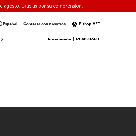
 de agosto. Gracias por su comprensión.
lic
Español
Contacte con nosotros
E-shop VET
Inicia sesión
REGÍSTRATE
OS