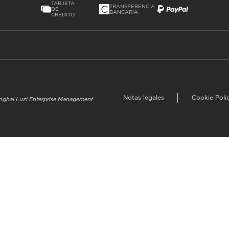
TARJETA
TRANSFERENCIA
DE
BANCARIA
CRÉDITO
Notas legales
Cookie Poli
hanghai Luzi Enterprise Management