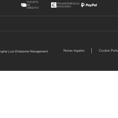
TARJETA
TRANSFERENCIA
DE
BANCARIA
CRÉDITO
Notas legales
Cookie Poli
hanghai Luzi Enterprise Management