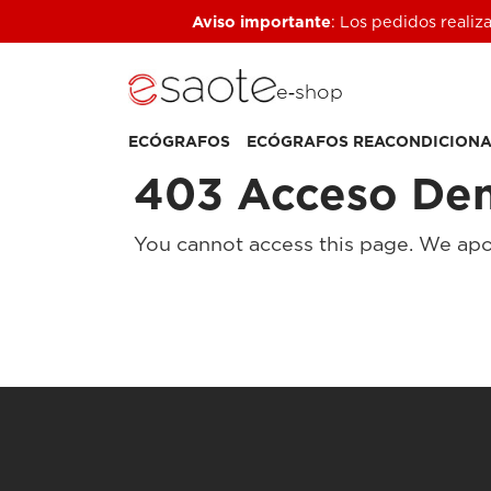
Aviso importante
: Los pedidos realiz
e‑shop
ECÓGRAFOS
ECÓGRAFOS REACONDICION
403 Acceso De
You cannot access this page. We apo