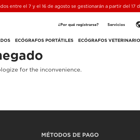
ados entre el 7 y el 16 de agosto se gestionarán a partir del 17
pub
¿Por qué registrarse?
Servicios
ADOS
ECÓGRAFOS PORTÁTILES
ECÓGRAFOS VETERINARI
negado
logize for the inconvenience.
MÉTODOS DE PAGO