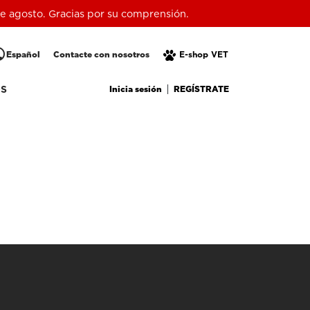
 de agosto. Gracias por su comprensión.
lic
Español
Contacte con nosotros
E-shop VET
Inicia sesión
REGÍSTRATE
OS