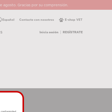
 de agosto. Gracias por su comprensión.
lic
Español
Contacte con nosotros
E-shop VET
Inicia sesión
REGÍSTRATE
OS
e conformidad