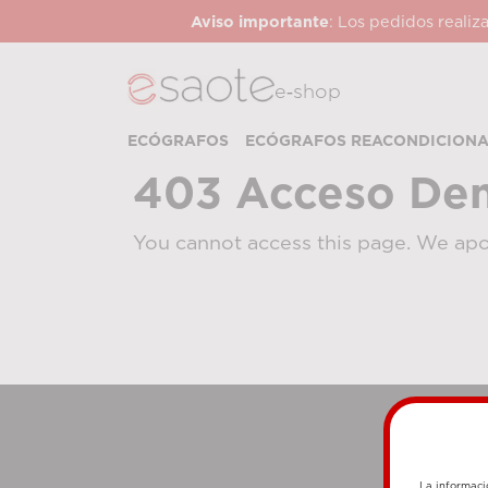
Aviso importante
: Los pedidos realiz
e‑shop
ECÓGRAFOS
ECÓGRAFOS REACONDICION
403 Acceso De
You cannot access this page. We apo
La informaci