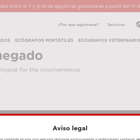
ados entre el 7 y el 16 de agosto se gestionarán a partir del 17
pub
¿Por qué registrarse?
Servicios
ADOS
ECÓGRAFOS PORTÁTILES
ECÓGRAFOS VETERINARI
negado
logize for the inconvenience.
Aviso legal
MÉTODOS DE PAGO
ón contenida en este sitio web está destinada exclusivamente a profesionales sanitarios, d