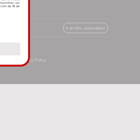
icaciones, así
ación de 18 de
Ir al sitio corporativo
cy
Privacy Policy