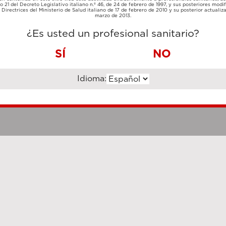
TARJETA
lo 21 del Decreto Legislativo italiano n.º 46, de 24 de febrero de 1997, y sus posteriores modif
TRANSFERENCIA
DE
Directrices del Ministerio de Salud italiano de 17 de febrero de 2010 y su posterior actualiz
BANCARIA
CRÉDITO
marzo de 2013.
¿Es usted un profesional sanitario?
SÍ
NO
Idioma:
Notas legales
Cookie Poli
hanghai Luzi Enterprise Management