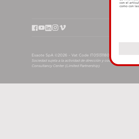
con el artícu
como con las 
Esaote SpA ©2026 - Vat Code IT05131180969
Sociedad sujeta a la actividad de dirección y coordinación de S
Consultancy Center (Limited Partnership)