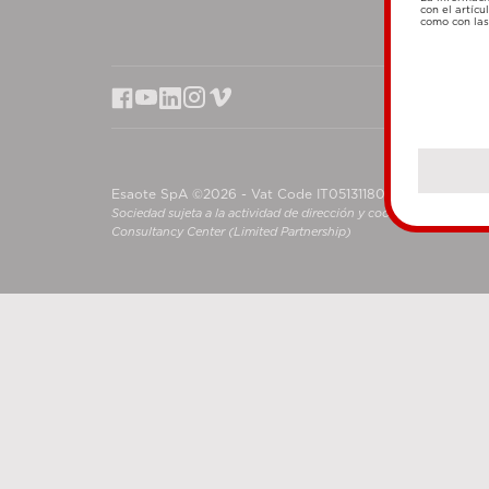
con el artícu
como con las 
Esaote SpA ©2026 - Vat Code IT05131180969
Sociedad sujeta a la actividad de dirección y coordinación de S
Consultancy Center (Limited Partnership)