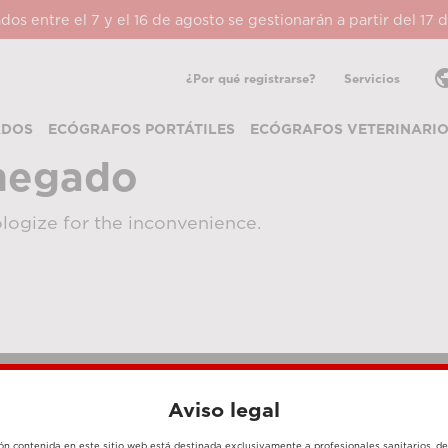
ados entre el 7 y el 16 de agosto se gestionarán a partir del 17
pub
¿Por qué registrarse?
Servicios
ADOS
ECÓGRAFOS PORTÁTILES
ECÓGRAFOS VETERINARI
negado
logize for the inconvenience.
Aviso legal
MÉTODOS DE PAGO
ón contenida en este sitio web está destinada exclusivamente a profesionales sanitarios, d