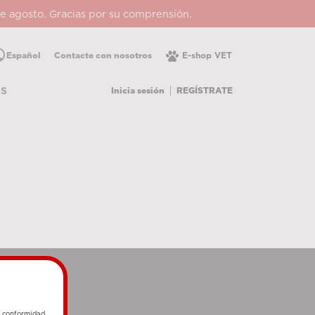
 de agosto. Gracias por su comprensión.
lic
Español
Contacte con nosotros
E-shop VET
Inicia sesión
REGÍSTRATE
OS
e conformidad