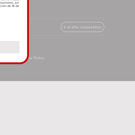
icaciones, así
ación de 18 de
Ir al sitio corporativo
cy
Privacy Policy