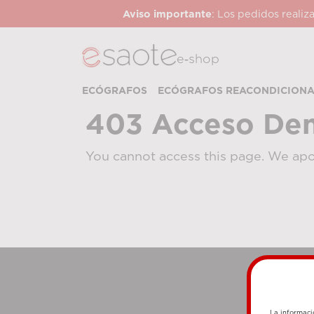
Aviso importante
: Los pedidos realiz
e‑shop
ECÓGRAFOS
ECÓGRAFOS REACONDICION
403 Acceso De
You cannot access this page. We apo
La informaci