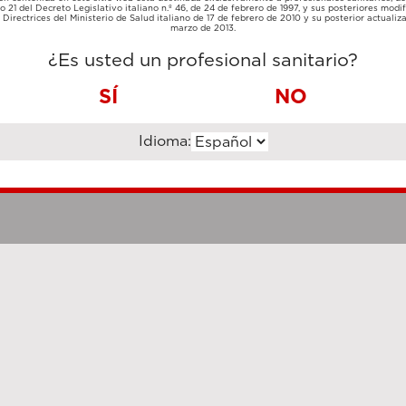
TARJETA
lo 21 del Decreto Legislativo italiano n.º 46, de 24 de febrero de 1997, y sus posteriores modif
TRANSFERENCIA
DE
Directrices del Ministerio de Salud italiano de 17 de febrero de 2010 y su posterior actualiz
BANCARIA
CRÉDITO
marzo de 2013.
¿Es usted un profesional sanitario?
SÍ
NO
Idioma:
Notas legales
Cookie Poli
hanghai Luzi Enterprise Management