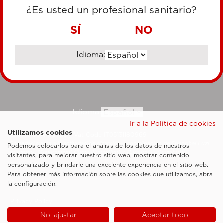
TARJETA DE CRÉDITO
¿Es usted un profesional sanitario?
TRANSFERENCIA BANCARIA
SÍ
NO
Idioma:
Ir al sitio corporativo
Idioma:
Ir a la Política de cookies
Utilizamos cookies
Esaote SpA ©2026 - Vat Code IT05131180969
Sociedad sujeta a la actividad de dirección y coordinación de Shanghai Luzi
Podemos colocarlos para el análisis de los datos de nuestros
Enterprise Management Consultancy Center (Limited Partnership)
visitantes, para mejorar nuestro sitio web, mostrar contenido
Notas legales
personalizado y brindarle una excelente experiencia en el sitio web.
Para obtener más información sobre las cookies que utilizamos, abra
Cookie Policy
la configuración.
Privacy Policy
No, ajustar
Aceptar todo