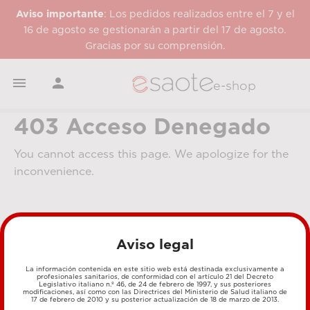
Aviso importante
: Los pedidos realizados entre el 7 y el
16 de agosto se gestionarán a partir del 17 de agosto.
Gracias por su comprensión.


e-shop
403 Acceso Denegado
You cannot access this page. We apologize for the
inconvenience.
Aviso legal
La información contenida en este sitio web está destinada exclusivamente a
profesionales sanitarios, de conformidad con el artículo 21 del Decreto
Legislativo italiano n.º 46, de 24 de febrero de 1997, y sus posteriores
MÉTODOS DE PAGO
modificaciones, así como con las Directrices del Ministerio de Salud italiano de
17 de febrero de 2010 y su posterior actualización de 18 de marzo de 2013.