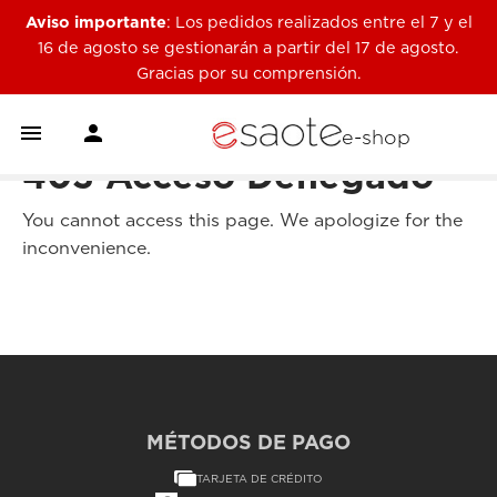
Aviso importante
: Los pedidos realizados entre el 7 y el
16 de agosto se gestionarán a partir del 17 de agosto.
Gracias por su comprensión.


e-shop
403 Acceso Denegado
You cannot access this page. We apologize for the
inconvenience.
MÉTODOS DE PAGO
TARJETA DE CRÉDITO