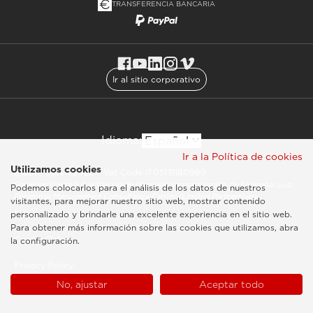
TRANSFERENCIA BANCARIA
Ir al sitio corporativo
Idioma:
Ir a la Política de cookies
Utilizamos cookies
Esaote SpA ©2026 - Vat Code IT05131180969
Sociedad sujeta a la actividad de dirección y coordinación de Shanghai Luzi
Podemos colocarlos para el análisis de los datos de nuestros
Enterprise Management Consultancy Center (Limited Partnership)
visitantes, para mejorar nuestro sitio web, mostrar contenido
Notas legales
personalizado y brindarle una excelente experiencia en el sitio web.
Para obtener más información sobre las cookies que utilizamos, abra
Cookie Policy
la configuración.
Privacy Policy
No, ajustar
Aceptar todo