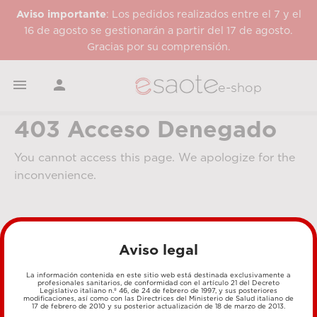
Aviso importante
: Los pedidos realizados entre el 7 y el
16 de agosto se gestionarán a partir del 17 de agosto.
Gracias por su comprensión.


e-shop
403 Acceso Denegado
You cannot access this page. We apologize for the
inconvenience.
Aviso legal
La información contenida en este sitio web está destinada exclusivamente a
profesionales sanitarios, de conformidad con el artículo 21 del Decreto
Legislativo italiano n.º 46, de 24 de febrero de 1997, y sus posteriores
MÉTODOS DE PAGO
modificaciones, así como con las Directrices del Ministerio de Salud italiano de
17 de febrero de 2010 y su posterior actualización de 18 de marzo de 2013.