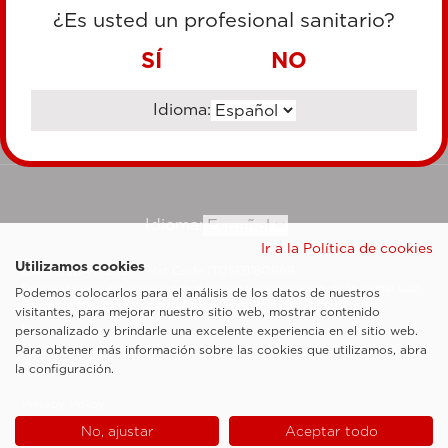
TARJETA DE CRÉDITO
¿Es usted un profesional sanitario?
TRANSFERENCIA BANCARIA
SÍ
NO
Idioma:
Ir al sitio corporativo
Idioma:
Ir a la Política de cookies
Utilizamos cookies
Esaote SpA ©2026 - Vat Code IT05131180969
Sociedad sujeta a la actividad de dirección y coordinación de Shanghai Luzi
Podemos colocarlos para el análisis de los datos de nuestros
Enterprise Management Consultancy Center (Limited Partnership)
visitantes, para mejorar nuestro sitio web, mostrar contenido
Notas legales
personalizado y brindarle una excelente experiencia en el sitio web.
Para obtener más información sobre las cookies que utilizamos, abra
Cookie Policy
la configuración.
Privacy Policy
No, ajustar
Aceptar todo