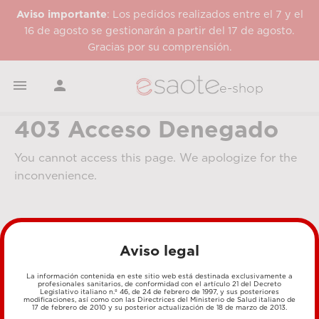
Aviso importante
: Los pedidos realizados entre el 7 y el
16 de agosto se gestionarán a partir del 17 de agosto.
Gracias por su comprensión.


e-shop
403 Acceso Denegado
You cannot access this page. We apologize for the
inconvenience.
Aviso legal
La información contenida en este sitio web está destinada exclusivamente a
profesionales sanitarios, de conformidad con el artículo 21 del Decreto
Legislativo italiano n.º 46, de 24 de febrero de 1997, y sus posteriores
MÉTODOS DE PAGO
modificaciones, así como con las Directrices del Ministerio de Salud italiano de
17 de febrero de 2010 y su posterior actualización de 18 de marzo de 2013.