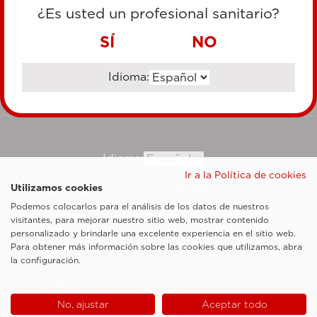
TARJETA DE CRÉDITO
¿Es usted un profesional sanitario?
TRANSFERENCIA BANCARIA
SÍ
NO
Idioma:
Ir al sitio corporativo
Idioma:
Ir a la Política de cookies
Utilizamos cookies
Esaote SpA ©2026 - Vat Code IT05131180969
Sociedad sujeta a la actividad de dirección y coordinación de Shanghai Luzi
Podemos colocarlos para el análisis de los datos de nuestros
Enterprise Management Consultancy Center (Limited Partnership)
visitantes, para mejorar nuestro sitio web, mostrar contenido
Notas legales
personalizado y brindarle una excelente experiencia en el sitio web.
Para obtener más información sobre las cookies que utilizamos, abra
Cookie Policy
la configuración.
Privacy Policy
No, ajustar
Aceptar todo