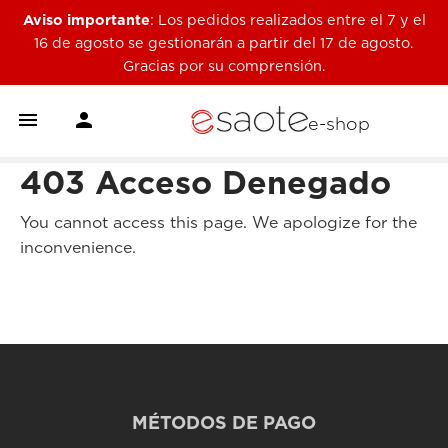
Aviso importante
: Los pedidos realizados entre el 7 y el
16 de agosto se gestionarán a partir del 17 de agosto.
Gracias por su comprensión.


e-shop
403 Acceso Denegado
You cannot access this page. We apologize for the
inconvenience.
MÉTODOS DE PAGO