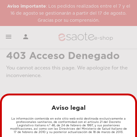
Aviso importante
: Los pedidos realizados entre el 7 y el
16 de agosto se gestionarán a partir del 17 de agosto.
Gracias por su comprensión.


e-shop
403 Acceso Denegado
You cannot access this page. We apologize for the
inconvenience.
Aviso legal
La información contenida en este sitio web está destinada exclusivamente a
profesionales sanitarios, de conformidad con el artículo 21 del Decreto
Legislativo italiano n.º 46, de 24 de febrero de 1997, y sus posteriores
MÉTODOS DE PAGO
modificaciones, así como con las Directrices del Ministerio de Salud italiano de
17 de febrero de 2010 y su posterior actualización de 18 de marzo de 2013.