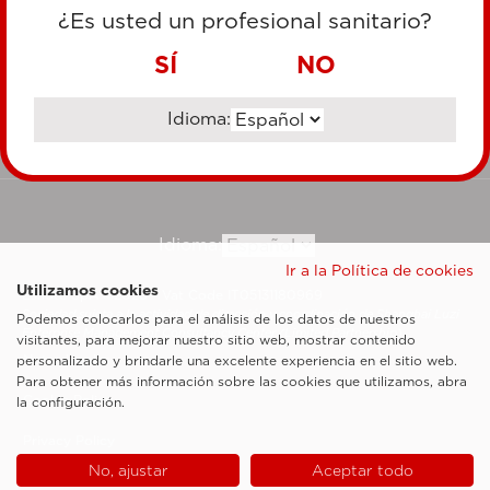
TARJETA DE CRÉDITO
¿Es usted un profesional sanitario?
TRANSFERENCIA BANCARIA
SÍ
NO
Idioma:
Ir al sitio corporativo
Idioma:
Ir a la Política de cookies
Utilizamos cookies
Esaote SpA ©2026 - Vat Code IT05131180969
Sociedad sujeta a la actividad de dirección y coordinación de Shanghai Luzi
Podemos colocarlos para el análisis de los datos de nuestros
Enterprise Management Consultancy Center (Limited Partnership)
visitantes, para mejorar nuestro sitio web, mostrar contenido
Notas legales
personalizado y brindarle una excelente experiencia en el sitio web.
Para obtener más información sobre las cookies que utilizamos, abra
Cookie Policy
la configuración.
Privacy Policy
No, ajustar
Aceptar todo