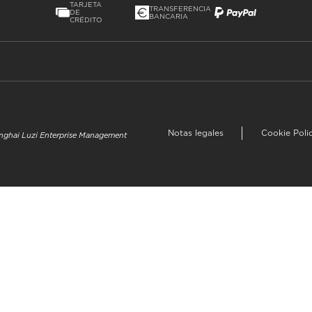
TARJETA
TRANSFERENCIA
DE
BANCARIA
CRÉDITO
Notas legales
Cookie Poli
hanghai Luzi Enterprise Management