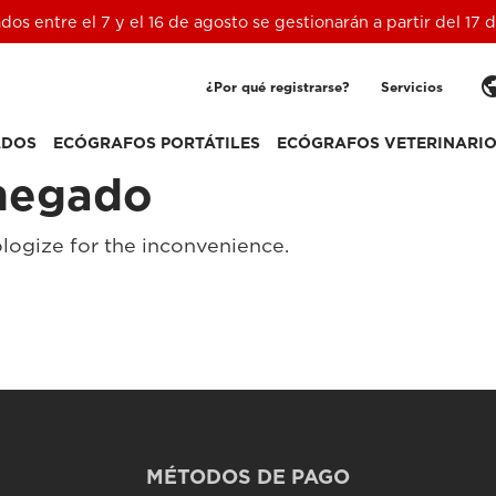
ados entre el 7 y el 16 de agosto se gestionarán a partir del 17
pub
¿Por qué registrarse?
Servicios
ADOS
ECÓGRAFOS PORTÁTILES
ECÓGRAFOS VETERINARI
negado
logize for the inconvenience.
MÉTODOS DE PAGO