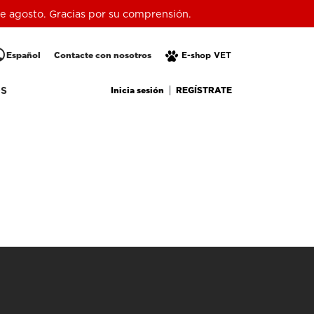
 de agosto. Gracias por su comprensión.
lic
Español
Contacte con nosotros
E-shop VET
Inicia sesión
REGÍSTRATE
OS