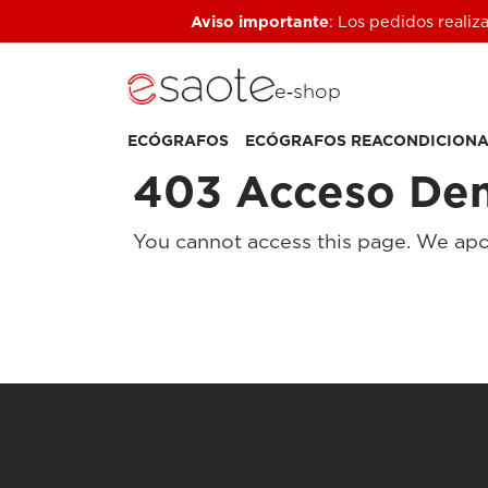
Aviso importante
: Los pedidos realiz
e‑shop
ECÓGRAFOS
ECÓGRAFOS REACONDICION
403 Acceso De
You cannot access this page. We apo