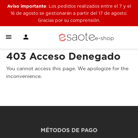
Aviso importante
: Los pedidos realizados entre el 7 y el
16 de agosto se gestionarán a partir del 17 de agosto.
Gracias por su comprensión.


e-shop
403 Acceso Denegado
You cannot access this page. We apologize for the
inconvenience.
MÉTODOS DE PAGO